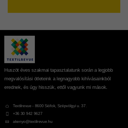
Huszöt éves szakmai tapasztalatunk során a legjobb
megvalósítási ötleteink a legnagyobb kihívásainkból
erednek, és úgy hisszük, ettől vagyunk mi mások.
Textilrevue - 8600 Siófok, Szépvölgyi u. 37.
+36 30 942 9627
akenyo@textilrevue.hu