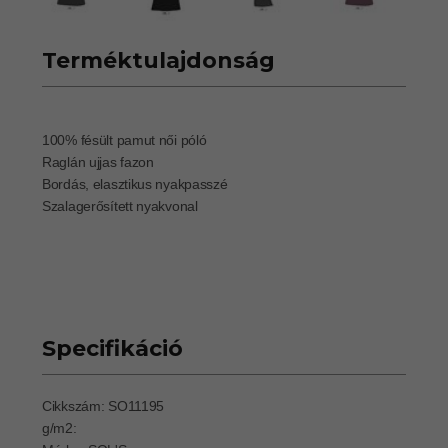
Terméktulajdonság
100% fésült pamut női póló
Raglán ujjas fazon
Bordás, elasztikus nyakpasszé
Szalagerősített nyakvonal
Specifikáció
Cikkszám: SO11195
g/m2: