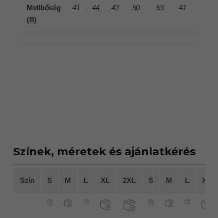
Mellbőség
41
44
47
50
53
41
44
(B)
Színek, méretek és ajánlatkérés
Szín
S
M
L
XL
2XL
S
M
L
XL