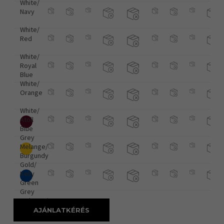
White/
Navy
White/
Red
White/
Royal
Blue
White/
Orange
White/
Atoll
Blue
Grey
Melange/
Burgundy
Gold/
Kelly
Green
Grey
Melange/
Royal
AJÁNLATKÉRÉS
Blue