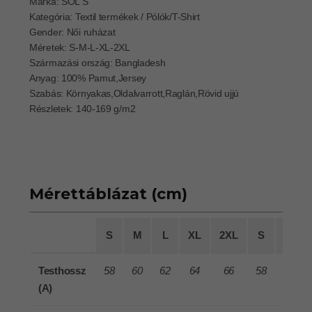
Márka: SOL'S
Kategória: Textil termékek / Pólók/T-Shirt
Gender: Női ruházat
Méretek: S-M-L-XL-2XL
Származási ország: Bangladesh
Anyag: 100% Pamut,Jersey
Szabás: Környakas,Oldalvarrott,Raglán,Rövid ujjú
Részletek: 140-169 g/m2
Mérettáblázat (cm)
S
M
L
XL
2XL
S
M
Testhossz
58
60
62
64
66
58
60
(A)