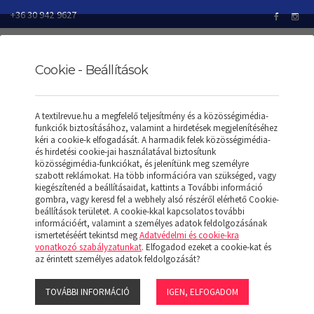
+36 30 942 9627
Cookie - Beállítások
TEXTILREVUE
TERMÉKEK
PÓLÓK/T-SHIRT
A textilrevue.hu a megfelelő teljesítmény és a közösségimédia-
SOL'S MILKY - NŐI 2 SZÍNŰ RAGLÁN UJJÚ PÓLÓ
funkciók biztosításához, valamint a hirdetések megjelenítéséhez
kéri a cookie-k elfogadását. A harmadik felek közösségimédia-
és hirdetési cookie-jai használatával biztosítunk
közösségimédia-funkciókat, és jelenítünk meg személyre
szabott reklámokat. Ha több információra van szükséged, vagy
SOL'S MILKY - NŐI 2
kiegészítenéd a beállításaidat, kattints a További információ
gombra, vagy keresd fel a webhely alsó részéről elérhető Cookie-
beállítások területet. A cookie-kkal kapcsolatos további
SZÍNŰ RAGLÁN UJJÚ
információért, valamint a személyes adatok feldolgozásának
ismertetéséért tekintsd meg
Adatvédelmi és cookie-kra
vonatkozó szabályzatunkat
. Elfogadod ezeket a cookie-kat és
PÓLÓ
az érintett személyes adatok feldolgozását?
TOVÁBBI INFORMÁCIÓ
IGEN, ELFOGADOM