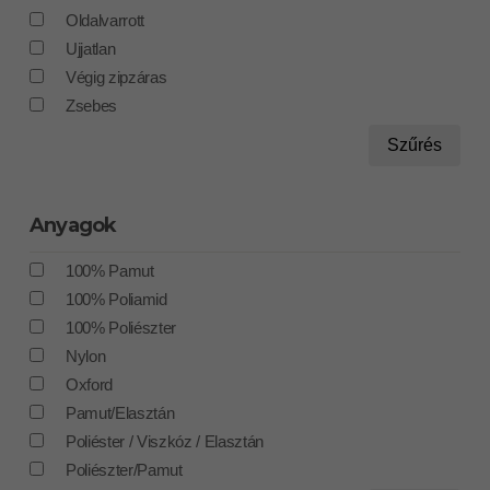
Oldalvarrott
Ujjatlan
Végig zipzáras
Zsebes
Szűrés
Anyagok
100% Pamut
100% Poliamid
100% Poliészter
Nylon
Oxford
Pamut/Elasztán
Poliéster / Viszkóz / Elasztán
Poliészter/Pamut