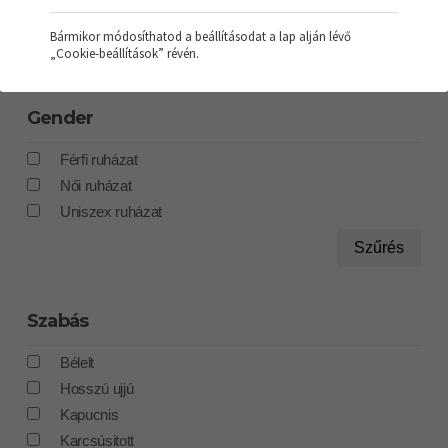
SOL'S
Bármikor módosíthatod a beállításodat a lap alján lévő
Szűrés
„Cookie-beállítások” révén.
Gender
Férfi ruházat
Női ruházat
Uniszex ruházat
Szűrés
Szabás
Bélelt
Hosszú ujjú
Kapucnis
Karcsúsitott