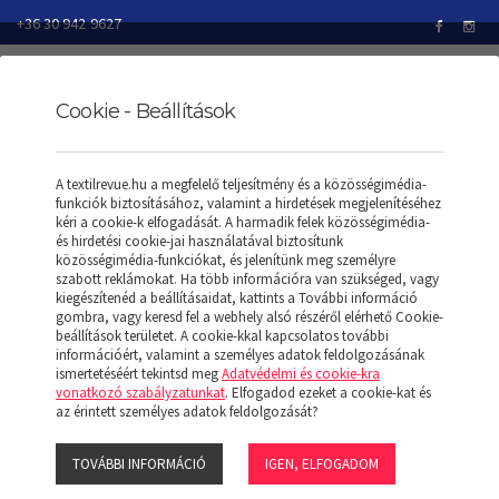
+36 30 942 9627
TEXTILREVUE
TERMÉKEK
Kabátok
Cookie - Beállítások
A textilrevue.hu a megfelelő teljesítmény és a közösségimédia-
funkciók biztosításához, valamint a hirdetések megjelenítéséhez
kéri a cookie-k elfogadását. A harmadik felek közösségimédia-
Márkák
és hirdetési cookie-jai használatával biztosítunk
közösségimédia-funkciókat, és jelenítünk meg személyre
Designed To Work
szabott reklámokat. Ha több információra van szükséged, vagy
kiegészítenéd a beállításaidat, kattints a További információ
Just Hoods
gombra, vagy keresd fel a webhely alsó részéről elérhető Cookie-
Kariban
beállítások területet. A cookie-kkal kapcsolatos további
információért, valamint a személyes adatok feldolgozásának
Neoblu
ismertetéséért tekintsd meg
Adatvédelmi és cookie-kra
Premier
vonatkozó szabályzatunkat
. Elfogadod ezeket a cookie-kat és
az érintett személyes adatok feldolgozását?
Proact
Regatta
TOVÁBBI INFORMÁCIÓ
IGEN, ELFOGADOM
So Denim