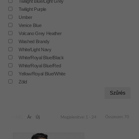
Twilight Blue/Light Grey
Twilight Purple
Umber
Venice Blue
Volcano Grey Heather
Washed Brandy
White/Light Navy
White/Royal Blue/Black
White/Royal Blue/Red
Yellow/Royal Blue/White
Zöld
Szűrés
Összesen: 70
ABC
Ár
Új
Megjelenítve: 1 - 24