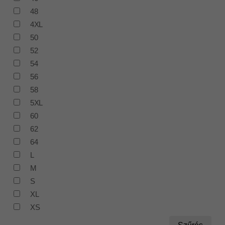
48
4XL
50
52
54
56
58
5XL
60
62
64
L
M
S
XL
XS