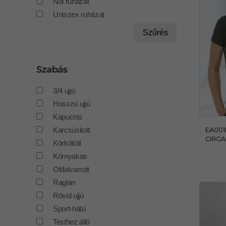
Női ruházat
Uniszex ruházat
Szűrés
Szabás
3/4 ujjú
Hosszú ujjú
Kapucnis
Karcsúsitott
EA00
ORGA
Körkötött
Környakas
Oldalvarrott
Raglán
Rövid ujjú
Sport-hátú
Testhez álló