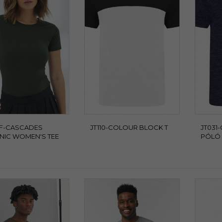
1F-CASCADES
JT110-COLOUR BLOCK T
JT031
NIC WOMEN'S TEE
PÓLÓ