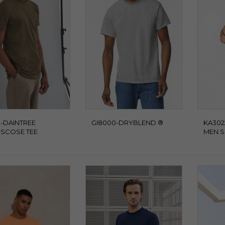
-DAINTREE
GI8000-DRYBLEND ®
KA302
SCOSE TEE
MEN S