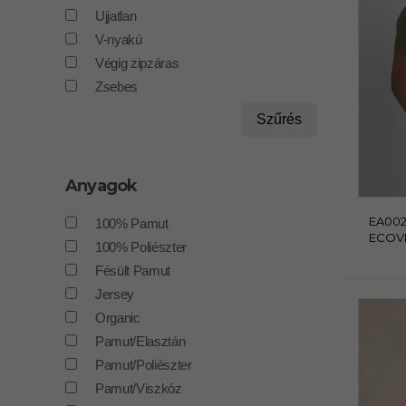
Ujjatlan
V-nyakú
Végig zipzáras
Zsebes
Szűrés
Anyagok
EA002
100% Pamut
ECOVI
100% Poliészter
Fésült Pamut
Jersey
Organic
Pamut/Elasztán
Pamut/Poliészter
Pamut/Viszkóz