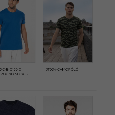
5IC-BIO150IC
JT034-CAMOPÓLÓ
 ROUND NECK T-