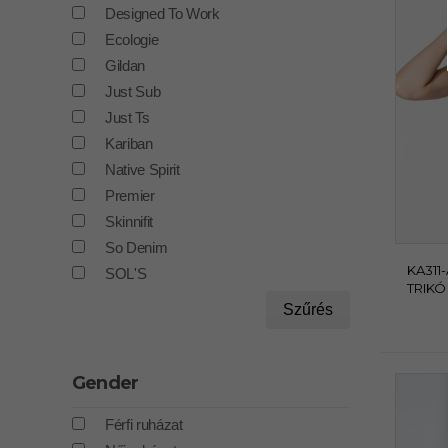
Designed To Work
Ecologie
Gildan
Just Sub
Just Ts
Kariban
Native Spirit
Premier
Skinnifit
So Denim
KA311
SOL'S
TRIKÓ
Szűrés
Gender
Férfi ruházat