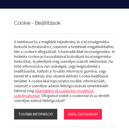
Cookie - Beállítások
A textilrevue.hu a megfelelő teljesítmény és a közösségimédia-
funkciók biztosításához, valamint a hirdetések megjelenítéséhez
K
REKLÁMAJÁNDÉKOK
SPECIÁLIS AJÁNLATOK
KAPC
kéri a cookie-k elfogadását. A harmadik felek közösségimédia- és
hirdetési cookie-jai használatával biztosítunk közösségimédia-
funkciókat, és jelenítünk meg személyre szabott reklámokat. Ha
több információra van szükséged, vagy kiegészítenéd a
beállításaidat, kattints a További információ gombra, vagy
keresd fel a webhely alsó részéről elérhető Cookie-beállítások
területet. A cookie-kkal kapcsolatos további információért,
valamint a személyes adatok feldolgozásának ismertetéséért
tekintsd meg
Adatvédelmi és cookie-kra vonatkozó
szabályzatunkat
. Elfogadod ezeket a cookie-kat és az érintett
Ár
Új
személyes adatok feldolgozását?
TOVÁBBI INFORMÁCIÓ
IGEN, ELFOGADOM