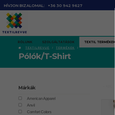
HÍVJON BIZALOMAL:
+36 30 942 9627
RÓLUNK
SZOLGÁLTATÁSOK
TEXTIL TERMÉKE
TEXTILREVUE
TERMÉKEK
Pólók/T-Shirt
Márkák
ABC
American Apparel
Anvil
Comfort Colors