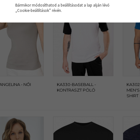
Bármikor módosíthatod a beállításodat a lap alján lévő
„Cookie-beállítások” révén.
-ANGELINA - NŐI
KA330-BASEBALL -
KA302
KONTRASZT PÓLÓ
MEN'S
SHIRT