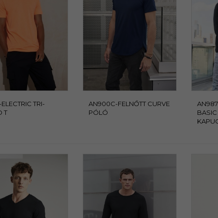
-ELECTRIC TRI-
AN900C-FELNŐTT CURVE
AN987
 T
PÓLÓ
BASIC
KAPUC