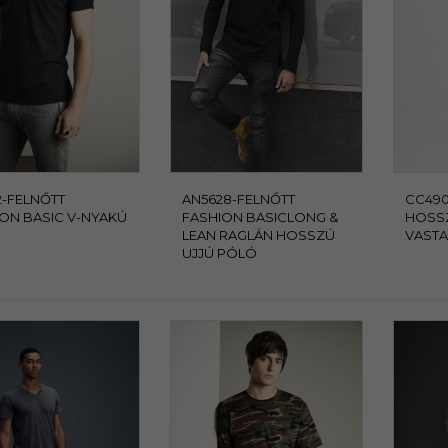
-FELNŐTT
AN5628-FELNŐTT
CC490
ON BASIC V-NYAKÚ
FASHION BASICLONG &
HOSSZ
LEAN RAGLÁN HOSSZÚ
VAST
UJJÚ PÓLÓ