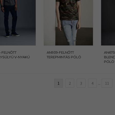
-FELNŐTT
AN939-FELNŐTT
AN675
YSÚLYÚ V-NYAKÚ
TEREPMINTÁS PÓLÓ
BLEND
PÓLÓ
1
2
3
4
11
...