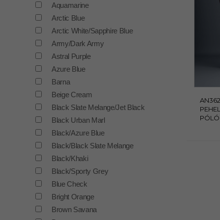
Aquamarine
Arctic Blue
Arctic White/Sapphire Blue
Army/Dark Army
Astral Purple
Azure Blue
Barna
Beige Cream
AN362
Black Slate Melange/Jet Black
PEHEL
PÓLÓ
Black Urban Marl
Black/Azure Blue
Black/Black Slate Melange
Black/Khaki
Black/Sporty Grey
Blue Check
Bright Orange
Brown Savana