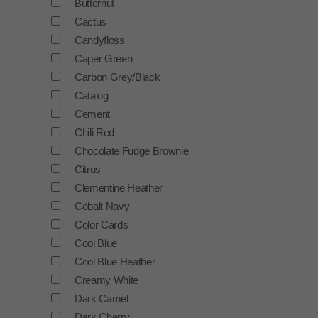
Butternut
Cactus
Candyfloss
Caper Green
Carbon Grey/Black
Catalog
Cement
Chili Red
Chocolate Fudge Brownie
Citrus
Clementine Heather
Cobalt Navy
Color Cards
Cool Blue
Cool Blue Heather
Creamy White
Dark Camel
Dark Cherry