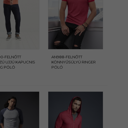
0-FELNŐTT
AN988-FELNŐTT
Ú UJJÚ KAPUCNIS
KÖNNYŰSÚLYÚ RINGER
AG PÓLÓ
PÓLÓ