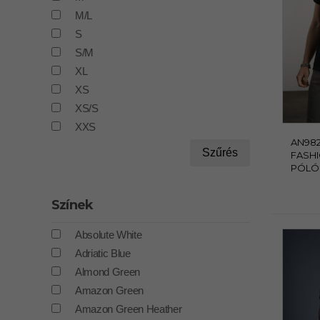
M/L
S
S/M
XL
XS
XS/S
XXS
AN982
Szűrés
FASHI
PÓLÓ
Színek
Absolute White
Adriatic Blue
Almond Green
Amazon Green
Amazon Green Heather