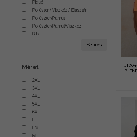
Piqué
Poliéster / Viszkóz / Elasztán
Poliészter/Pamut
Poliészter/Pamut/Viszkóz
Rib
Szűrés
JT004
Méret
BLEND
2XL
3XL
4XL
5XL
6XL
L
L/XL
M