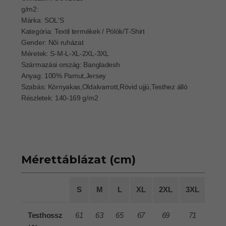
g/m2:
Márka: SOL'S
Kategória: Textil termékek / Pólók/T-Shirt
Gender: Női ruházat
Méretek: S-M-L-XL-2XL-3XL
Származási ország: Bangladesh
Anyag: 100% Pamut,Jersey
Szabás: Környakas,Oldalvarrott,Rövid ujjú,Testhez álló
Részletek: 140-169 g/m2
Mérettáblázat (cm)
S
M
L
XL
2XL
3XL
S
Testhossz
61
63
65
67
69
71
61