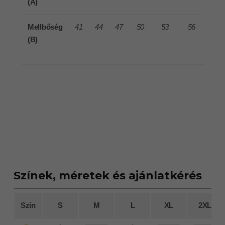
(A)
Mellbőség
41
44
47
50
53
56
41
(B)
Színek, méretek és ajánlatkérés
Szín
S
M
L
XL
2XL