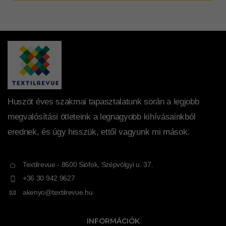
Huszöt éves szakmai tapasztalatunk során a legjobb
megvalósítási ötleteink a legnagyobb kihívásainkból
erednek, és úgy hisszük, ettől vagyunk mi mások.
Textilrevue - 8600 Siófok, Szépvölgyi u. 37.
+36 30 942 9627
akenyo@textilrevue.hu
INFORMÁCIÓK