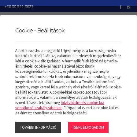
+36 30 942 9627
Cookie - Beállítások
TEXTILREVUE
TERMÉKEK
PÓLÓK/T-SHIRT
A textilrevue.hu a megfelelő teljesítmény és a közösségimédia-
SOL'S REGENT NŐI KÖRNYAKÚ PÓLÓ
funkciók biztosításához, valamint a hirdetések megjelenítéséhez
kéri a cookie-k elfogadását. A harmadik felek közösségimédia-
és hirdetési cookie-jai használatával biztosítunk
közösségimédia-funkciókat, és jelenítünk meg személyre
szabott reklámokat. Ha több információra van szükséged, vagy
SOL'S REGENT NŐI
kiegészítenéd a beállításaidat, kattints a További információ
gombra, vagy keresd fel a webhely alsó részéről elérhető Cookie-
beállítások területet. A cookie-kkal kapcsolatos további
KÖRNYAKÚ PÓLÓ
információért, valamint a személyes adatok feldolgozásának
ismertetéséért tekintsd meg
Adatvédelmi és cookie-kra
vonatkozó szabályzatunkat
. Elfogadod ezeket a cookie-kat és
az érintett személyes adatok feldolgozását?
TOVÁBBI INFORMÁCIÓ
IGEN, ELFOGADOM