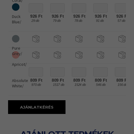
Coral/
Duck
926 Ft
926 Ft
926 Ft
926 Ft
926 Ft
29 db
79 db
78 db
91 db
57 db
Blue/
Pure
Grey/
Apricot/
Absolute
809 Ft
809 Ft
809 Ft
809 Ft
809 Ft
970 db
1517 db
1524 db
546 db
156 db
White/
AJÁNLATKÉRÉS