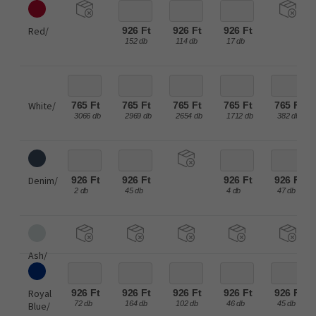
Red/
926 Ft
926 Ft
926 Ft
152 db
114 db
17 db
White/
765 Ft
765 Ft
765 Ft
765 Ft
765 Ft
3066 db
2969 db
2654 db
1712 db
382 db
Denim/
926 Ft
926 Ft
926 Ft
926 Ft
2 db
45 db
4 db
47 db
Ash/
Royal
926 Ft
926 Ft
926 Ft
926 Ft
926 Ft
72 db
164 db
102 db
46 db
45 db
Blue/