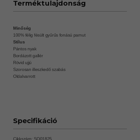
Terméktulajdonság
Minőség
100% félig fésült gyűrűs fonású pamut
Stílus
Pántos nyak
Bordázott gallér
Rövid ujjú
Szorosan illeszkedő szabás
Oldalvarrott
Specifikáció
Cikkszám: SO01825