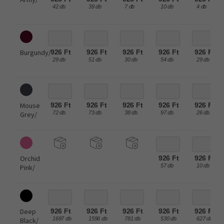
42 db
39 db
7 db
10 db
4 db
Burgundy/
926 Ft
926 Ft
926 Ft
926 Ft
926 Ft
29 db
51 db
30 db
54 db
29 db
Mouse
926 Ft
926 Ft
926 Ft
926 Ft
926 Ft
72 db
73 db
38 db
97 db
26 db
Grey/
Orchid
926 Ft
926 Ft
57 db
10 db
Pink/
Deep
926 Ft
926 Ft
926 Ft
926 Ft
926 Ft
1697 db
1596 db
781 db
530 db
627 db
Black/