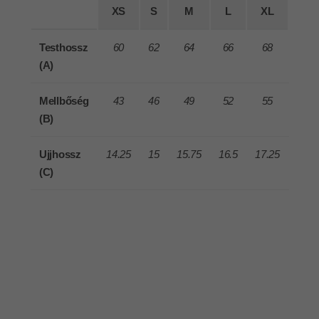
XS
S
M
L
XL
2XL
Testhossz
60
62
64
66
68
70
(A)
Mellbőség
43
46
49
52
55
58
(B)
Ujjhossz
14.25
15
15.75
16.5
17.25
18
(C)