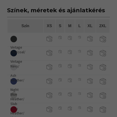
Színek, méretek és ajánlatkérés
Szín
XS
S
M
L
XL
2XL
Vintage
Charcoal/
Vintage
Navy/
Ash
Heather/
Night
Blue
Heather/
Slub
Grey
Heather/