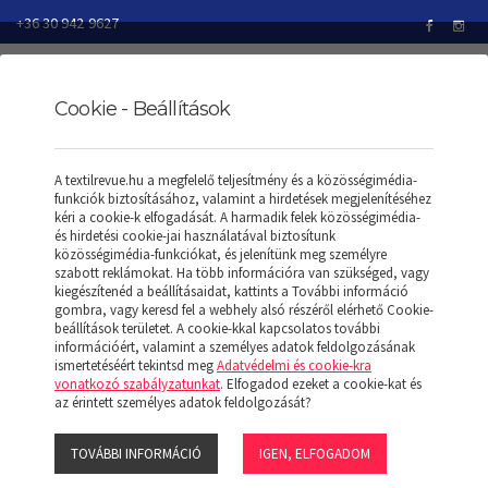
+36 30 942 9627
Cookie - Beállítások
TEXTILREVUE
TERMÉKEK
PÓLÓK/T-SHIRT
A textilrevue.hu a megfelelő teljesítmény és a közösségimédia-
NŐI VINTAGE RÖVID UJJÚ PÓLÓ
funkciók biztosításához, valamint a hirdetések megjelenítéséhez
kéri a cookie-k elfogadását. A harmadik felek közösségimédia-
és hirdetési cookie-jai használatával biztosítunk
közösségimédia-funkciókat, és jelenítünk meg személyre
szabott reklámokat. Ha több információra van szükséged, vagy
NŐI VINTAGE RÖVID
kiegészítenéd a beállításaidat, kattints a További információ
gombra, vagy keresd fel a webhely alsó részéről elérhető Cookie-
beállítások területet. A cookie-kkal kapcsolatos további
UJJÚ PÓLÓ
információért, valamint a személyes adatok feldolgozásának
ismertetéséért tekintsd meg
Adatvédelmi és cookie-kra
vonatkozó szabályzatunkat
. Elfogadod ezeket a cookie-kat és
az érintett személyes adatok feldolgozását?
TOVÁBBI INFORMÁCIÓ
IGEN, ELFOGADOM