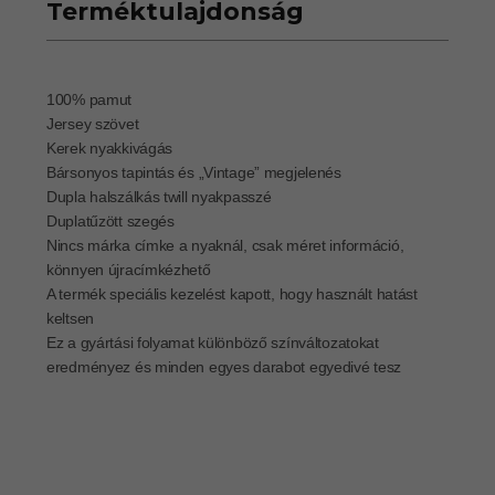
Terméktulajdonság
100% pamut
Jersey szövet
Kerek nyakkivágás
Bársonyos tapintás és „Vintage” megjelenés
Dupla halszálkás twill nyakpasszé
Duplatűzött szegés
Nincs márka címke a nyaknál, csak méret információ,
könnyen újracímkézhető
A termék speciális kezelést kapott, hogy használt hatást
keltsen
Ez a gyártási folyamat különböző színváltozatokat
eredményez és minden egyes darabot egyedivé tesz