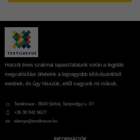
Huszöt éves szakmai tapasztalatunk során a legjobb
megvalósítási ötleteink a legnagyobb kihívásainkból
erednek, és úgy hisszük, ettől vagyunk mi mások.
Textilrevue - 8600 Siófok, Szépvölgyi u. 37.
+36 30 942 9627
akenyo@textilrevue.hu
INFORMÁCIÓK