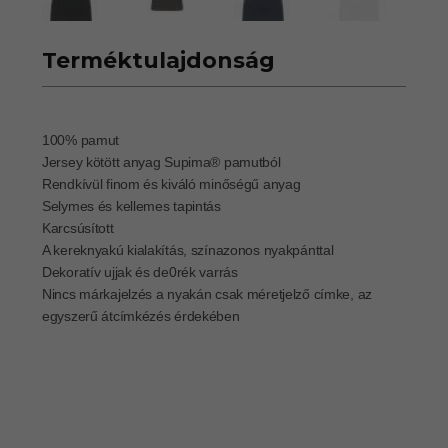
Terméktulajdonság
100% pamut
Jersey kötött anyag Supima® pamutból
Rendkívül finom és kiváló minőségű anyag
Selymes és kellemes tapintás
Karcsúsított
A kereknyakú kialakítás, színazonos nyakpánttal
Dekoratív ujjak és de0rék varrás
Nincs márkajelzés a nyakán csak méretjelző címke, az
egyszerű átcímkézés érdekében