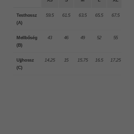
Testhossz
59.5
61.5
63.5
65.5
67.5
69
(A)
Mellbőség
43
46
49
52
55
5
(B)
Ujjhossz
14.25
15
15.75
16.5
17.25
1
(C)