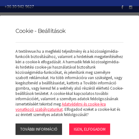
+36 30 942 9627
Cookie - Beállítások
TEXTILREVUE
TERMÉKEK
PÓLÓK/T-SHIRT
A textilrevue.hu a megfelelő teljesítmény és a közösségimédia-
NŐI SUPIMA® KÖRNYAKÚ RÖVID UJJÚ PÓLÓ
funkciók biztosításához, valamint a hirdetések megjelenítéséhez
kéri a cookie-k elfogadását. A harmadik felek közösségimédia-
és hirdetési cookie-jai használatával biztosítunk
közösségimédia-funkciókat, és jelenítünk meg személyre
szabott reklámokat. Ha több információra van szükséged, vagy
NŐI SUPIMA®
kiegészítenéd a beállításaidat, kattints a További információ
gombra, vagy keresd fel a webhely alsó részéről elérhető Cookie-
beállítások területet. A cookie-kkal kapcsolatos további
KÖRNYAKÚ RÖVID UJJÚ
információért, valamint a személyes adatok feldolgozásának
ismertetéséért tekintsd meg
Adatvédelmi és cookie-kra
vonatkozó szabályzatunkat
. Elfogadod ezeket a cookie-kat és
PÓLÓ
az érintett személyes adatok feldolgozását?
TOVÁBBI INFORMÁCIÓ
IGEN, ELFOGADOM