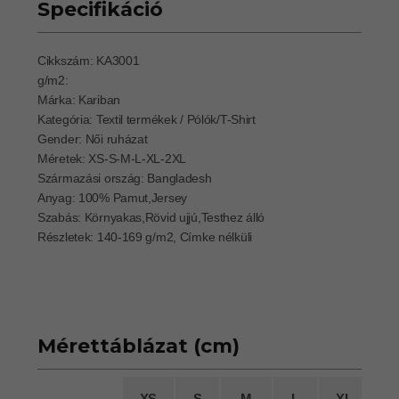
Specifikáció
Cikkszám: KA3001
g/m2:
Márka: Kariban
Kategória: Textil termékek / Pólók/T-Shirt
Gender: Női ruházat
Méretek: XS-S-M-L-XL-2XL
Származási ország: Bangladesh
Anyag: 100% Pamut,Jersey
Szabás: Környakas,Rövid ujjú,Testhez álló
Részletek: 140-169 g/m2, Címke nélküli
Mérettáblázat (cm)
XS
S
M
L
XL
2X