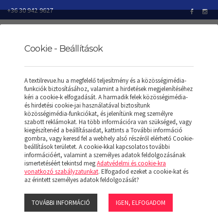
+36 30 942 9627
Cookie - Beállítások
TEXTILREVUE
TERMÉKEK
PÓLÓK/T-SHIRT
A textilrevue.hu a megfelelő teljesítmény és a közösségimédia-
MOLLY FRONT SUB T
funkciók biztosításához, valamint a hirdetések megjelenítéséhez
kéri a cookie-k elfogadását. A harmadik felek közösségimédia-
és hirdetési cookie-jai használatával biztosítunk
közösségimédia-funkciókat, és jelenítünk meg személyre
szabott reklámokat. Ha több információra van szükséged, vagy
MOLLY FRONT SUB T
kiegészítenéd a beállításaidat, kattints a További információ
gombra, vagy keresd fel a webhely alsó részéről elérhető Cookie-
beállítások területet. A cookie-kkal kapcsolatos további
információért, valamint a személyes adatok feldolgozásának
ismertetéséért tekintsd meg
Adatvédelmi és cookie-kra
vonatkozó szabályzatunkat
. Elfogadod ezeket a cookie-kat és
az érintett személyes adatok feldolgozását?
TOVÁBBI INFORMÁCIÓ
IGEN, ELFOGADOM