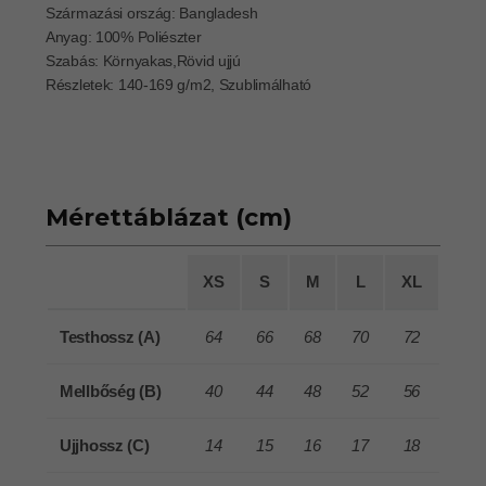
Származási ország: Bangladesh
Anyag: 100% Poliészter
Szabás: Környakas,Rövid ujjú
Részletek: 140-169 g/m2, Szublimálható
Mérettáblázat (cm)
XS
S
M
L
XL
Testhossz (A)
64
66
68
70
72
Mellbőség (B)
40
44
48
52
56
Ujjhossz (C)
14
15
16
17
18