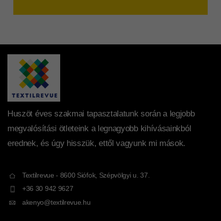
Huszöt éves szakmai tapasztalatunk során a legjobb
megvalósítási ötleteink a legnagyobb kihívásainkból
erednek, és úgy hisszük, ettől vagyunk mi mások.
Textilrevue - 8600 Siófok, Szépvölgyi u. 37.
+36 30 942 9627
akenyo@textilrevue.hu