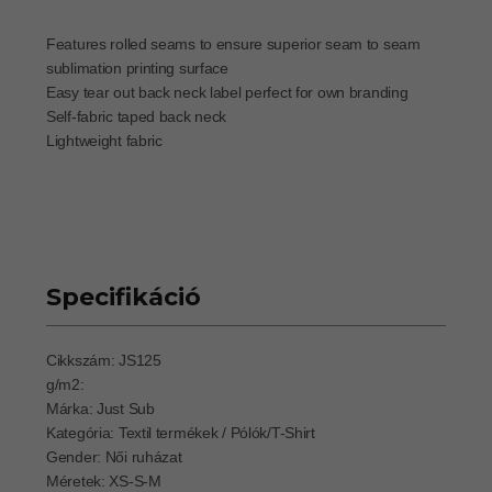
Features rolled seams to ensure superior seam to seam
sublimation printing surface
Easy tear out back neck label perfect for own branding
Self-fabric taped back neck
Lightweight fabric
Specifikáció
Cikkszám: JS125
g/m2:
Márka: Just Sub
Kategória: Textil termékek / Pólók/T-Shirt
Gender: Női ruházat
Méretek: XS-S-M