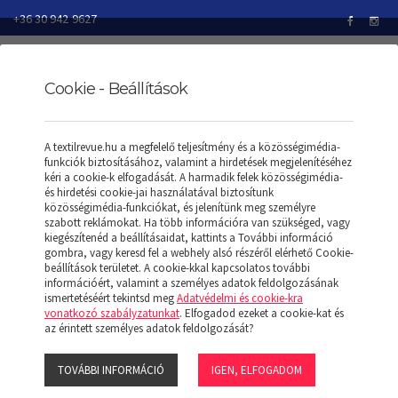
+36 30 942 9627
Cookie - Beállítások
TEXTILREVUE
TERMÉKEK
A textilrevue.hu a megfelelő teljesítmény és a közösségimédia-
NADRÁGOK ÉS ALSÓRUHÁZAT
funkciók biztosításához, valamint a hirdetések megjelenítéséhez
LADIES FLAT FRONT HOSPITALITY TROUSER
kéri a cookie-k elfogadását. A harmadik felek közösségimédia-
és hirdetési cookie-jai használatával biztosítunk
közösségimédia-funkciókat, és jelenítünk meg személyre
szabott reklámokat. Ha több információra van szükséged, vagy
kiegészítenéd a beállításaidat, kattints a További információ
LADIES FLAT FRONT
gombra, vagy keresd fel a webhely alsó részéről elérhető Cookie-
beállítások területet. A cookie-kkal kapcsolatos további
információért, valamint a személyes adatok feldolgozásának
HOSPITALITY TROUSER
ismertetéséért tekintsd meg
Adatvédelmi és cookie-kra
vonatkozó szabályzatunkat
. Elfogadod ezeket a cookie-kat és
az érintett személyes adatok feldolgozását?
TOVÁBBI INFORMÁCIÓ
IGEN, ELFOGADOM