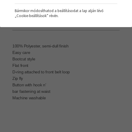
Bármikor módosíthatod a beállításodat a lap alján lévő
„Cookie-beállítások” révén.
Terméktulajdonság
100% Polyester, semi-dull finish
Easy care
Bootcut style
Flat front
D-ring attached to front belt loop
Zip fly
Button with hook n'
bar fastening at waist
Machine washable