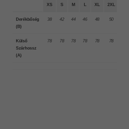
XS
S
M
L
XL
2XL
3X
Derékbőség
38
42
44
46
48
50
54
(B)
Külső
78
78
78
78
78
78
78
Szárhossz
(A)