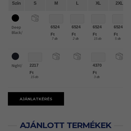
Szín
S
M
L
XL
2XL
Deep
6524
6524
6524
6524
Black/
Ft
Ft
Ft
Ft
7 db
2 db
15 db
5 db
Night/
2217
4370
Ft
Ft
15 db
3 db
AJÁNLATKÉRÉS
AJÁNLOTT TERMÉKEK