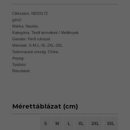
Cikkszám: NE03172
g/m2:
Márka: Neoblu
Kategória: Textil termékek / Mellények
Gender: Férfi ruházat
Méretek: S-M-L-XL-2XL-3XL
Származási ország: China
Anyag:
Szabás:
Részletek:
Mérettáblázat (cm)
S
M
L
XL
2XL
3XL