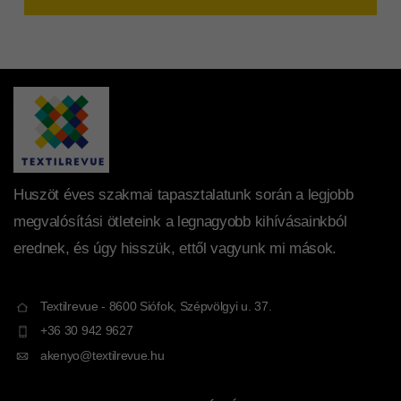
Huszöt éves szakmai tapasztalatunk során a legjobb
megvalósítási ötleteink a legnagyobb kihívásainkból
erednek, és úgy hisszük, ettől vagyunk mi mások.
Textilrevue - 8600 Siófok, Szépvölgyi u. 37.
+36 30 942 9627
akenyo@textilrevue.hu