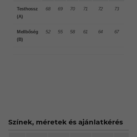
Testhossz
68
69
70
71
72
73
(A)
Mellbőség
52
55
58
61
64
67
(B)
Színek, méretek és ajánlatkérés