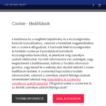
+36 30 942 9627
Cookie - Beállítások
TEXTILREVUE
TERMÉKEK
MELLÉNYEK
A textilrevue.hu a megfelelő teljesítmény és a közösségimédia-
ARTHUR MEN - LIGHTWEIGHT BODYWARMER
funkciók biztosításához, valamint a hirdetések megjelenítéséhez
kéri a cookie-k elfogadását. A harmadik felek közösségimédia-
és hirdetési cookie-jai használatával biztosítunk
közösségimédia-funkciókat, és jelenítünk meg személyre
szabott reklámokat. Ha több információra van szükséged, vagy
ARTHUR MEN -
kiegészítenéd a beállításaidat, kattints a További információ
gombra, vagy keresd fel a webhely alsó részéről elérhető Cookie-
beállítások területet. A cookie-kkal kapcsolatos további
LIGHTWEIGHT
információért, valamint a személyes adatok feldolgozásának
ismertetéséért tekintsd meg
Adatvédelmi és cookie-kra
vonatkozó szabályzatunkat
. Elfogadod ezeket a cookie-kat és
BODYWARMER
az érintett személyes adatok feldolgozását?
TOVÁBBI INFORMÁCIÓ
IGEN, ELFOGADOM