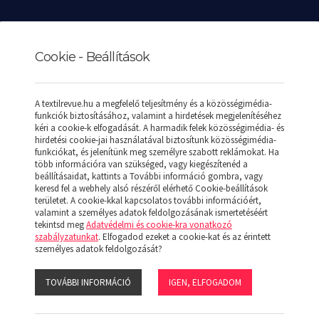
Cookie - Beállítások
A textilrevue.hu a megfelelő teljesítmény és a közösségimédia-
funkciók biztosításához, valamint a hirdetések megjelenítéséhez
K
REKLÁMAJÁNDÉKOK
SPECIÁLIS AJÁNLATOK
KAPC
kéri a cookie-k elfogadását. A harmadik felek közösségimédia- és
hirdetési cookie-jai használatával biztosítunk közösségimédia-
funkciókat, és jelenítünk meg személyre szabott reklámokat. Ha
több információra van szükséged, vagy kiegészítenéd a
beállításaidat, kattints a További információ gombra, vagy
keresd fel a webhely alsó részéről elérhető Cookie-beállítások
területet. A cookie-kkal kapcsolatos további információért,
valamint a személyes adatok feldolgozásának ismertetéséért
tekintsd meg
Adatvédelmi és cookie-kra vonatkozó
szabályzatunkat
. Elfogadod ezeket a cookie-kat és az érintett
személyes adatok feldolgozását?
Terméktulajdonság
TOVÁBBI INFORMÁCIÓ
IGEN, ELFOGADOM