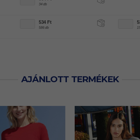
34 db
534 Ft
5
586 db
1
AJÁNLOTT TERMÉKEK