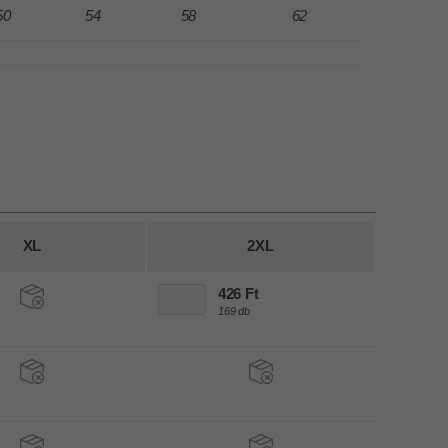
50
54
58
62
XL
2XL
426 Ft
169 db