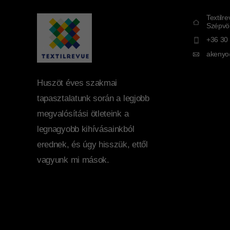
Textilr
Szépvöl
+36 30
akenyo
Huszöt éves szakmai
tapasztalatunk során a legjobb
megvalósítási ötleteink a
legnagyobb kihívásainkból
erednek, és úgy hisszük, ettől
vagyunk mi mások.