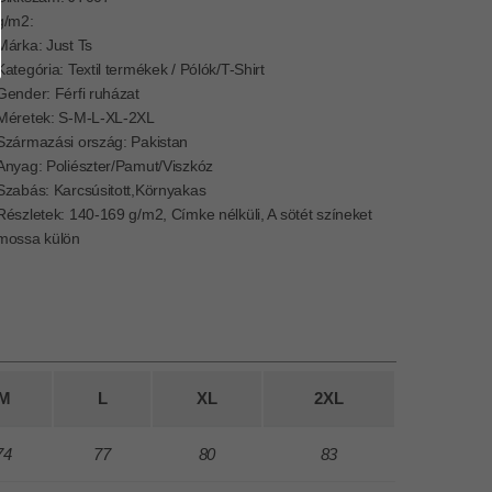
g/m2:
Márka: Just Ts
Kategória: Textil termékek / Pólók/T-Shirt
Gender: Férfi ruházat
Méretek: S-M-L-XL-2XL
Származási ország: Pakistan
Anyag: Poliészter/Pamut/Viszkóz
Szabás: Karcsúsitott,Környakas
Részletek: 140-169 g/m2, Címke nélküli, A sötét színeket
mossa külön
M
L
XL
2XL
74
77
80
83