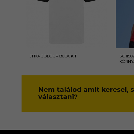
JT110-COLOUR BLOCK T
SO1150
KÖRNY
Nem találod amit keresel,
választani?