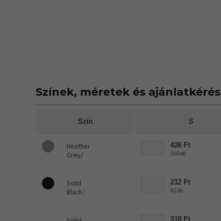
Színek, méretek és ajánlatkérés
Szín
S
426 Ft
Heather
Grey/
169 db
212 Ft
Solid
Black/
61 db
318 Ft
Solid