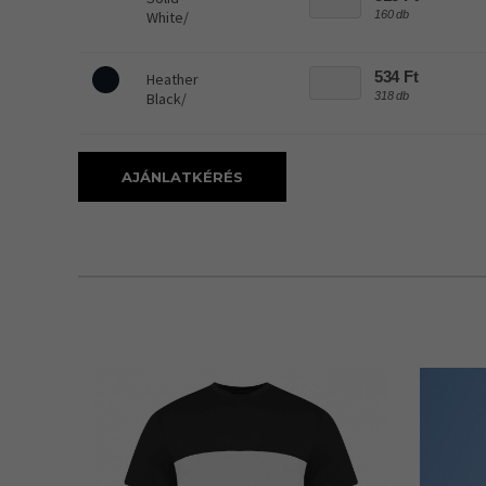
White/
160 db
534 Ft
Heather
Black/
318 db
AJÁNLATKÉRÉS