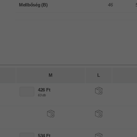
Mellbőség (B)
46
M
L
426 Ft
63 db
534 Ft