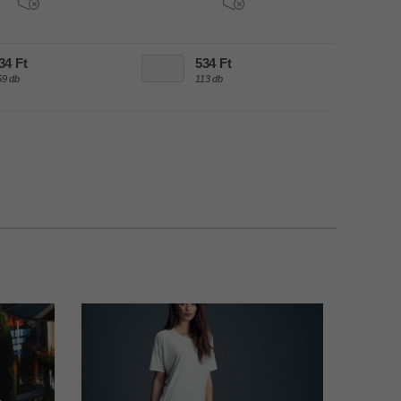
34 Ft
534 Ft
59 db
113 db