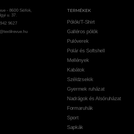
evue - 8600 Siófok,
TERMÉKEK
gyi u. 37.
Pólók/T-Shirt
 942 9627
Galléros pólók
@textilrevue.hu
Pulóverek
Polár és Softshell
Mellények
Kabátok
Széldzsekik
Gyermek ruházat
Nadrágok és Alsóruházat
Formaruhák
Sport
Sapkák