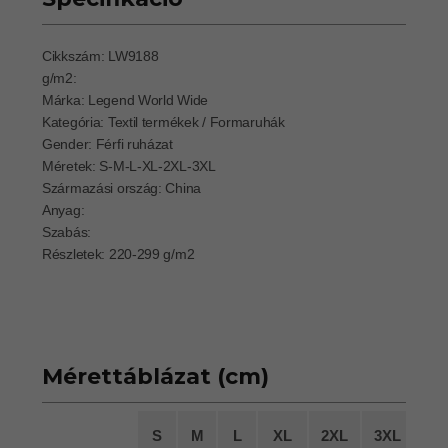
Cikkszám: LW9188
g/m2:
Márka: Legend World Wide
Kategória: Textil termékek / Formaruhák
Gender: Férfi ruházat
Méretek: S-M-L-XL-2XL-3XL
Származási ország: China
Anyag:
Szabás:
Részletek: 220-299 g/m2
Mérettáblázat (cm)
S
M
L
XL
2XL
3XL