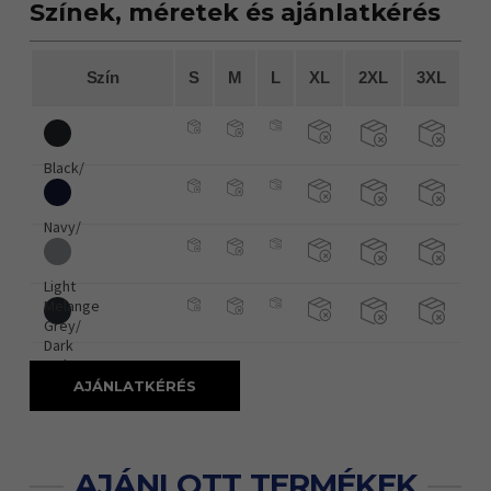
Színek, méretek és ajánlatkérés
Szín
S
M
L
XL
2XL
3XL
Black/
Navy/
Light
Melange
Grey/
Dark
Melange
Grey/
AJÁNLATKÉRÉS
AJÁNLOTT TERMÉKEK