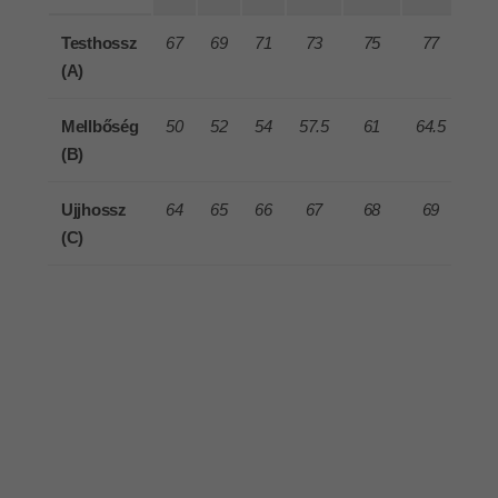
Testhossz
67
69
71
73
75
77
(A)
Mellbőség
50
52
54
57.5
61
64.5
(B)
Ujjhossz
64
65
66
67
68
69
(C)