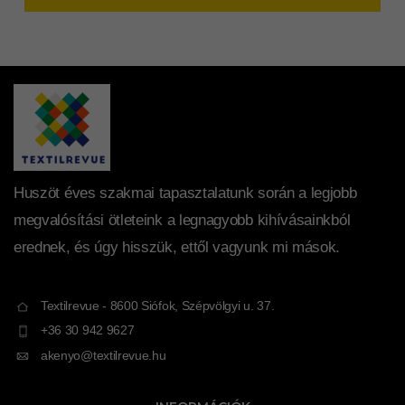
Huszöt éves szakmai tapasztalatunk során a legjobb
megvalósítási ötleteink a legnagyobb kihívásainkból
erednek, és úgy hisszük, ettől vagyunk mi mások.
Textilrevue - 8600 Siófok, Szépvölgyi u. 37.
+36 30 942 9627
akenyo@textilrevue.hu