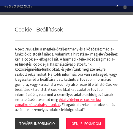
+36 30 942 9627
Cookie - Beállítások
TEXTILREVUE
TERMÉKEK
FORMARUHÁK
A textilrevue.hu a megfelelő teljesítmény és a közösségimédia-
MEN’S CREW NECK FINE GAUGE COTTON PULLOVER
funkciók biztosításához, valamint a hirdetések megjelenítéséhez
kéri a cookie-k elfogadását. A harmadik felek közösségimédia-
és hirdetési cookie-jai használatával biztosítunk
közösségimédia-funkciókat, és jelenítünk meg személyre
szabott reklámokat. Ha több információra van szükséged, vagy
MEN’S CREW NECK FINE
kiegészítenéd a beállításaidat, kattints a További információ
gombra, vagy keresd fel a webhely alsó részéről elérhető Cookie-
beállítások területet. A cookie-kkal kapcsolatos további
GAUGE COTTON
információért, valamint a személyes adatok feldolgozásának
ismertetéséért tekintsd meg
Adatvédelmi és cookie-kra
vonatkozó szabályzatunkat
. Elfogadod ezeket a cookie-kat és
PULLOVER
az érintett személyes adatok feldolgozását?
TOVÁBBI INFORMÁCIÓ
IGEN, ELFOGADOM