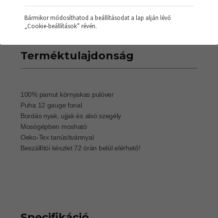
Bármikor módosíthatod a beállításodat a lap alján lévő
„Cookie-beállítások” révén.
Terméktulajdonság
100% pamut környakas pulóver
Puha 12 gauge fonal
Bordás nyak, ujjak és alsó szegély
Mosógépben mosható
Oeko-Tex tanúsítvánnyal
Beszállítói készlet 72 órán belül elérhető!
Specifikáció