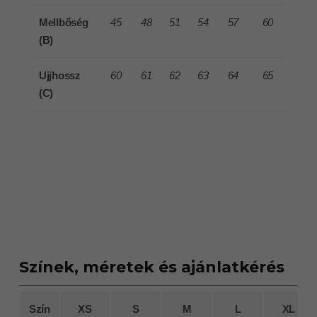
Mellbőség
45
48
51
54
57
60
(B)
Ujjhossz
60
61
62
63
64
65
(C)
Színek, méretek és ajánlatkérés
Szín
XS
S
M
L
XL