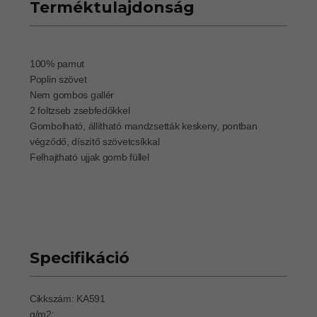
Terméktulajdonság
100% pamut
Poplin szövet
Nem gombos gallér
2 foltzseb zsebfedőkkel
Gombolható, állítható mandzsetták keskeny, pontban
végződő, díszítő szövetcsíkkal
Felhajtható ujjak gomb füllel
Specifikáció
Cikkszám: KA591
g/m2: