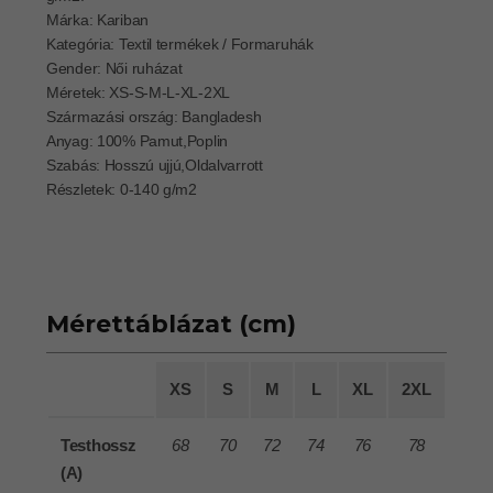
Márka: Kariban
Kategória: Textil termékek / Formaruhák
Gender: Női ruházat
Méretek: XS-S-M-L-XL-2XL
Származási ország: Bangladesh
Anyag: 100% Pamut,Poplin
Szabás: Hosszú ujjú,Oldalvarrott
Részletek: 0-140 g/m2
Mérettáblázat (cm)
XS
S
M
L
XL
2XL
Testhossz
68
70
72
74
76
78
(A)