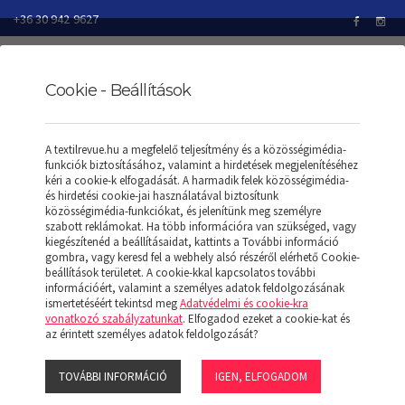
+36 30 942 9627
Cookie - Beállítások
TEXTILREVUE
TERMÉKEK
FORMARUHÁK
A textilrevue.hu a megfelelő teljesítmény és a közösségimédia-
LADIES' LONG SLEEVED SAFARI SHIRT
funkciók biztosításához, valamint a hirdetések megjelenítéséhez
kéri a cookie-k elfogadását. A harmadik felek közösségimédia-
és hirdetési cookie-jai használatával biztosítunk
közösségimédia-funkciókat, és jelenítünk meg személyre
szabott reklámokat. Ha több információra van szükséged, vagy
LADIES' LONG SLEEVED
kiegészítenéd a beállításaidat, kattints a További információ
gombra, vagy keresd fel a webhely alsó részéről elérhető Cookie-
beállítások területet. A cookie-kkal kapcsolatos további
SAFARI SHIRT
információért, valamint a személyes adatok feldolgozásának
ismertetéséért tekintsd meg
Adatvédelmi és cookie-kra
vonatkozó szabályzatunkat
. Elfogadod ezeket a cookie-kat és
az érintett személyes adatok feldolgozását?
TOVÁBBI INFORMÁCIÓ
IGEN, ELFOGADOM