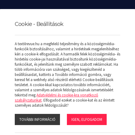
Cookie - Beállítások
A textilrevue.hu a megfelelő teljesítmény és a közösségimédia-
funkciók biztosításához, valamint a hirdetések megjelenítéséhez
K
REKLÁMAJÁNDÉKOK
SPECIÁLIS AJÁNLATOK
KAPC
kéri a cookie-k elfogadását. A harmadik felek közösségimédia- és
hirdetési cookie-jai használatával biztosítunk közösségimédia-
EX JERSEY HOSSZÚ UJJÚ RÖVID FAZONÚ TOP
funkciókat, és jelenítünk meg személyre szabott reklámokat. Ha
több információra van szükséged, vagy kiegészítenéd a
beállításaidat, kattints a További információ gombra, vagy
keresd fel a webhely alsó részéről elérhető Cookie-beállítások
területet. A cookie-kkal kapcsolatos további információért,
valamint a személyes adatok feldolgozásának ismertetéséért
tekintsd meg
Adatvédelmi és cookie-kra vonatkozó
ERSEY HOSSZÚ UJJÚ RÖVID
szabályzatunkat
. Elfogadod ezeket a cookie-kat és az érintett
személyes adatok feldolgozását?
Terméktulajdonság
TOVÁBBI INFORMÁCIÓ
IGEN, ELFOGADOM