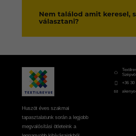
Nem találod amit keresel,
választani?
Textilr
Szépvöl
+36 30
akenyo
Huszöt éves szakmai
tapasztalatunk során a legjobb
megvalósítási ötleteink a
legnagyobb kihívásainkból