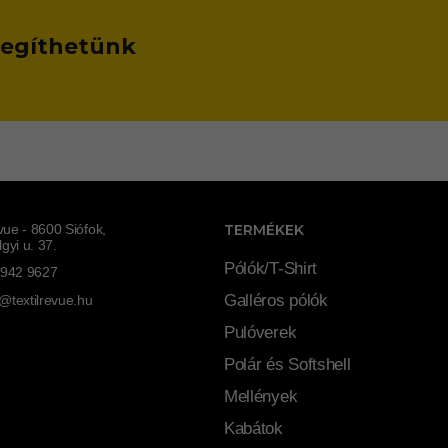
 segíthetünk
evue - 8600 Siófok,
TERMÉKEK
gyi u. 37.
Pólók/T-Shirt
 942 9627
Galléros pólók
@textilrevue.hu
Pulóverek
Polár és Softshell
Mellények
Kabátok