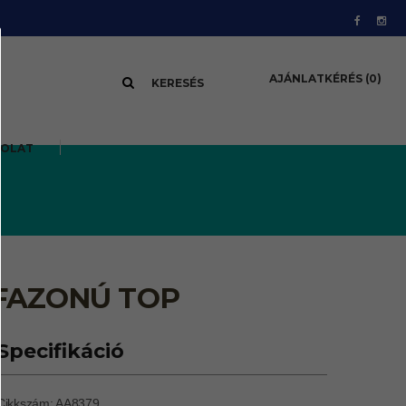
AJÁNLATKÉRÉS
(0)
KERESÉS
SOLAT
 FAZONÚ TOP
Specifikáció
Cikkszám: AA8379