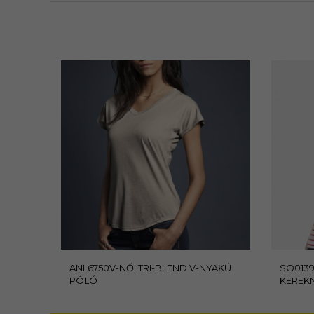
ANL6750V-NŐI TRI-BLEND V-NYAKÚ
SO0139
PÓLÓ
KEREK