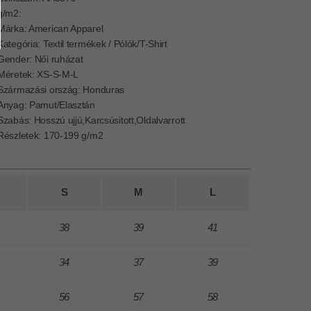
g/m2:
Márka: American Apparel
Kategória: Textil termékek / Pólók/T-Shirt
Gender: Női ruházat
Méretek: XS-S-M-L
Származási ország: Honduras
Anyag: Pamut/Elasztán
Szabás: Hosszú ujjú,Karcsúsitott,Oldalvarrott
Részletek: 170-199 g/m2
S
M
L
38
39
41
34
37
39
56
57
58