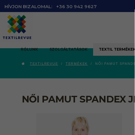
HÍVJON BIZALOMAL:
+36 30 942 9627
RÓLUNK
SZOLGÁLTATÁSOK
TEXTIL TERMÉKE
TEXTILREVUE
TERMÉKEK
NŐI PAMUT SPAND
NŐI PAMUT SPANDEX J