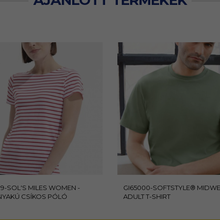
AJÁNLOTT TERMÉKEK
9-SOL'S MILES WOMEN -
GI65000-SOFTSTYLE® MIDWE
NYAKÚ CSÍKOS PÓLÓ
ADULT T-SHIRT